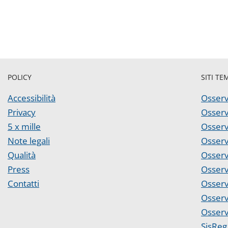
POLICY
SITI TE
Accessibilità
Osserv
Privacy
Osserv
5 x mille
Osserv
Note legali
Osserv
Qualità
Osserv
Press
Osserv
Contatti
Osserv
Osserv
Osserv
SisReg 