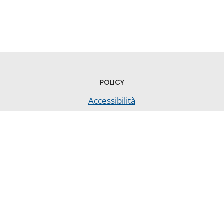
POLICY
Accessibilità
Privacy
5 x mille
Note legali
Qualità
Press
Contatti