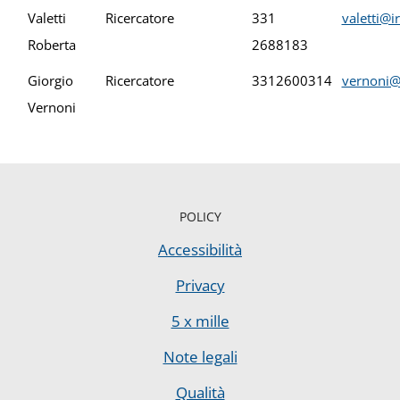
Valetti
Ricercatore
331
valetti@i
Roberta
2688183
Giorgio
Ricercatore
3312600314
vernoni@i
Vernoni
POLICY
Accessibilità
Privacy
5 x mille
Note legali
Qualità