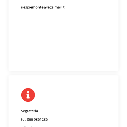
irespiemonte@legalmail.it
Segreteria
tel: 366 9361286