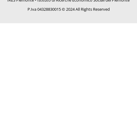
IRES Piemonte • Istituto di Ricerche Economico Sociali del Piemonte
P.Iva 04328830015 © 2024 All Rights Reserved