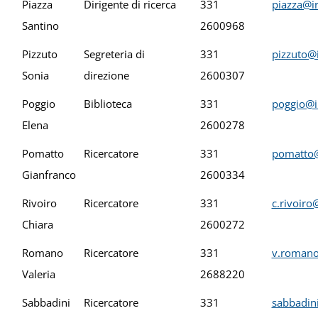
Piazza
Dirigente di ricerca
331
piazza@ir
Santino
2600968
Pizzuto
Segreteria di
331
pizzuto@i
Sonia
direzione
2600307
Poggio
Biblioteca
331
poggio@i
Elena
2600278
Pomatto
Ricercatore
331
pomatto@
Gianfranco
2600334
Rivoiro
Ricercatore
331
c.rivoiro
Chiara
2600272
Romano
Ricercatore
331
v.romano
Valeria
2688220
Sabbadini
Ricercatore
331
sabbadini