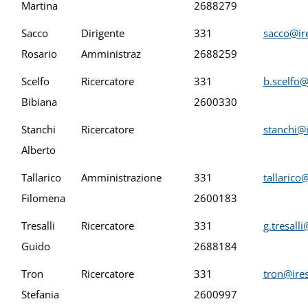
Martina
2688279
Sacco
Dirigente
331
sacco@ire
Rosario
Amministraz
2688259
Scelfo
Ricercatore
331
b.scelfo@
Bibiana
2600330
Stanchi
Ricercatore
stanchi@i
Alberto
Tallarico
Amministrazione
331
tallarico
Filomena
2600183
Tresalli
Ricercatore
331
g.tresall
Guido
2688184
Tron
Ricercatore
331
tron@ires
Stefania
2600997