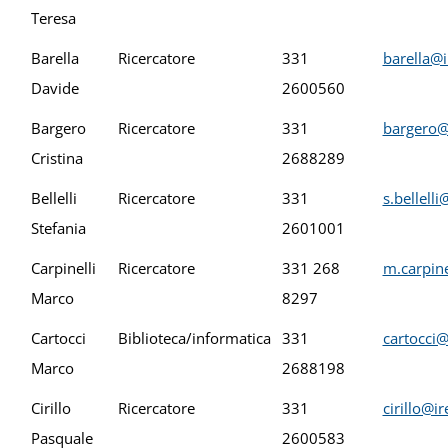
Teresa
Barella
Ricercatore
331
barella@i
Davide
2600560
Bargero
Ricercatore
331
bargero@
Cristina
2688289
Bellelli
Ricercatore
331
s.bellell
Stefania
2601001
Carpinelli
Ricercatore
331 268
m.carpine
Marco
8297
Cartocci
Biblioteca/informatica
331
cartocci@
Marco
2688198
Cirillo
Ricercatore
331
cirillo@i
Pasquale
2600583