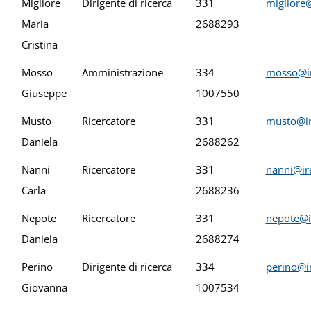
Migliore
Dirigente di ricerca
331
migliore@
Maria
2688293
Cristina
Mosso
Amministrazione
334
mosso@ir
Giuseppe
1007550
Musto
Ricercatore
331
musto@ir
Daniela
2688262
Nanni
Ricercatore
331
nanni@ire
Carla
2688236
Nepote
Ricercatore
331
nepote@i
Daniela
2688274
Perino
Dirigente di ricerca
334
perino@ir
Giovanna
1007534