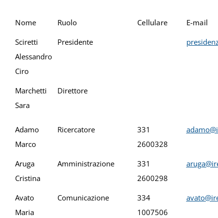
Nome
Ruolo
Cellulare
E-mail
Sciretti
Presidente
presidenz
Alessandro
Ciro
Marchetti
Direttore
Sara
Adamo
Ricercatore
331
adamo@ir
Marco
2600328
Aruga
Amministrazione
331
aruga@ire
Cristina
2600298
Avato
Comunicazione
334
avato@ire
Maria
1007506