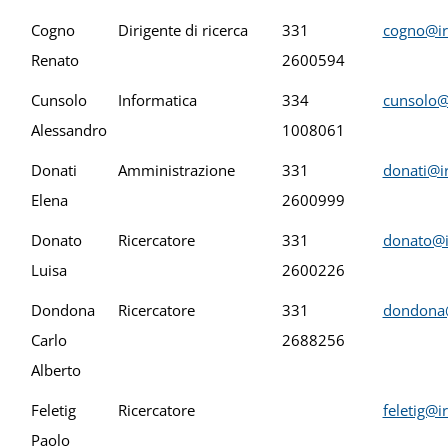
Cogno
Dirigente di ricerca
331
cogno@ir
Renato
2600594
Cunsolo
Informatica
334
cunsolo@
Alessandro
1008061
Donati
Amministrazione
331
donati@ir
Elena
2600999
Donato
Ricercatore
331
donato@i
Luisa
2600226
Dondona
Ricercatore
331
dondona@
Carlo
2688256
Alberto
Feletig
Ricercatore
feletig@i
Paolo