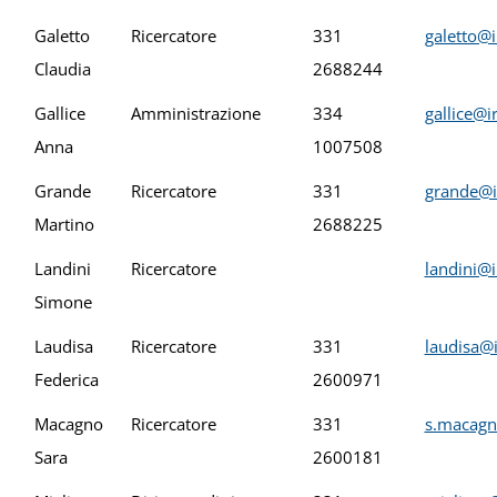
Galetto
Ricercatore
331
galetto@i
Claudia
2688244
Gallice
Amministrazione
334
gallice@i
Anna
1007508
Grande
Ricercatore
331
grande@i
Martino
2688225
Landini
Ricercatore
landini@i
Simone
Laudisa
Ricercatore
331
laudisa@i
Federica
2600971
Macagno
Ricercatore
331
s.macagn
Sara
2600181