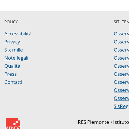
POLICY
SITI TE
Accessibilità
Osserv
Privacy
Osserv
5 x mille
Osserv
Note legali
Osserv
Qualità
Osserv
Press
Osserv
Contatti
Osserv
Osserv
Osserv
SisReg 
IRES Piemonte • Istitut