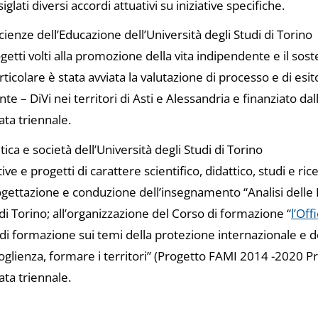
lati diversi accordi attuativi su iniziative specifiche.
cienze dell’Educazione dell’Università degli Studi di Torino
ogetti volti alla promozione della vita indipendente e il s
ticolare è stata avviata la valutazione di processo e di esit
ente – DiVi nei territori di Asti e Alessandria e finanziato d
ata triennale.
ica e società dell’Università degli Studi di Torino
ive e progetti di carattere scientifico, didattico, studi e ri
 progettazione e conduzione dell’insegnamento “Analisi delle
 di Torino; all’organizzazione del Corso di formazione “
l’Off
à di formazione sui temi della protezione internazionale e d
coglienza, formare i territori” (Progetto FAMI 2014 -2020 Pr
ata triennale.